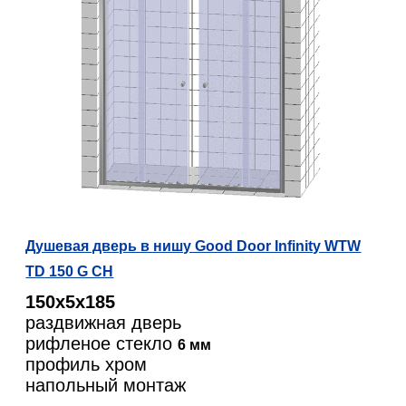
Душевая дверь в нишу Good Door Infinity WTW
TD 150 G CH
150х5х185
раздвижная дверь
рифленое стекло
6 мм
профиль хром
напольный монтаж