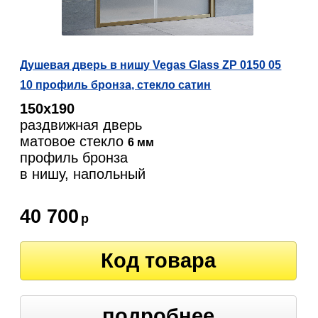
Душевая дверь в нишу Vegas Glass ZP 0150 05
10 профиль бронза, стекло сатин
150х190
раздвижная дверь
матовое стекло
6 мм
профиль бронза
в нишу, напольный
40 700
р
Код товара
подробнее