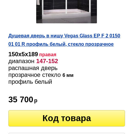
Душевая дверь в нишу Vegas Glass EP F 2 0150
01 01 R профиль белый, стекло прозрачное
150х5х189
правая
диапазон
147-152
распашная дверь
прозрачное стекло
6 мм
профиль белый
35 700
р
Код товара